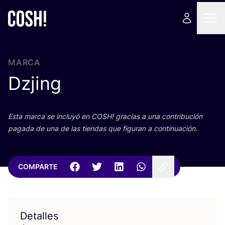
MARCA
Dzjing
Esta mar­ca se inclu­yó en
COSH
! gra­cias a una con­tri­bu­ción
paga­da de una de las tien­das que figu­ran a continuación.
COMPARTE
Detalles