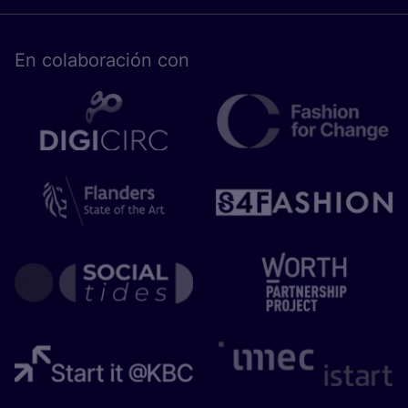
En cola­bo­ra­ción con