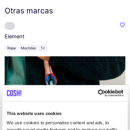
Otras marcas
Favo
Element
C
Ropa
Mochilas
1+
Z
This website uses cookies
We use cookies to personalise content and ads, to
provide social media features and to analyse our traffic.