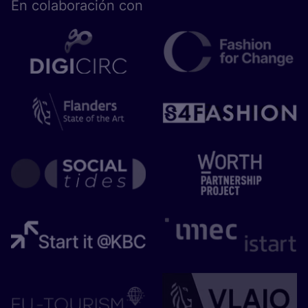
En cola­bo­ra­ción con