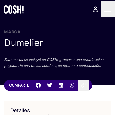
MARCA
Dumelier
Esta mar­ca se inclu­yó en
COSH
! gra­cias a una con­tri­bu­ción
paga­da de una de las tien­das que figu­ran a continuación.
COMPARTE
Detalles