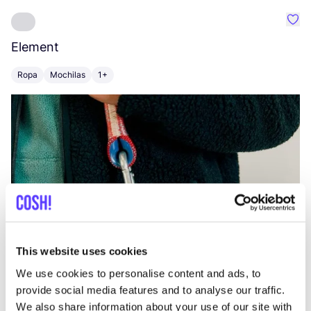
Favo
Element
C
Ropa
Mochilas
1+
Z
This website uses cookies
We use cookies to personalise content and ads, to
provide social media features and to analyse our traffic.
We also share information about your use of our site with