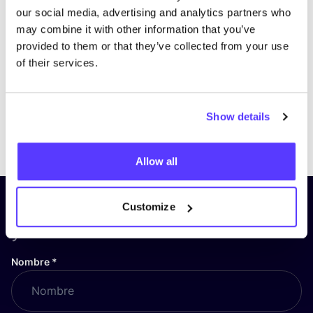
our social media, advertising and analytics partners who
may combine it with other information that you’ve
provided to them or that they’ve collected from your use
of their services.
Show details
Previous
Next
Allow all
¡Suscríbete a nuestro boletín
Customize
y mantente informado!
Nombre
*