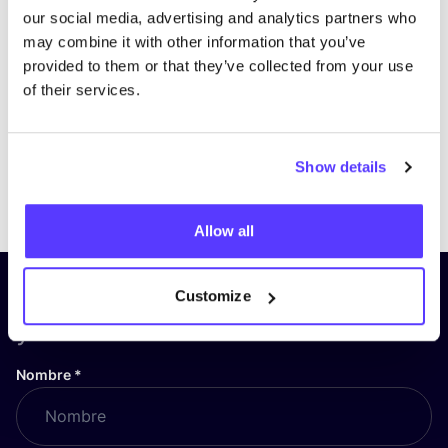
our social media, advertising and analytics partners who
may combine it with other information that you’ve
provided to them or that they’ve collected from your use
of their services.
Show details
Previous
Next
Allow all
¡Suscríbete a nuestro boletín
Customize
y mantente informado!
Nombre
*