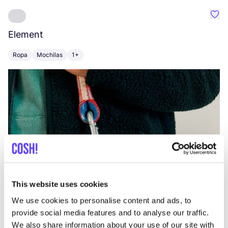
Favo
Element
C
Ropa
Mochilas
1+
Z
This website uses cookies
We use cookies to personalise content and ads, to
provide social media features and to analyse our traffic.
We also share information about your use of our site with