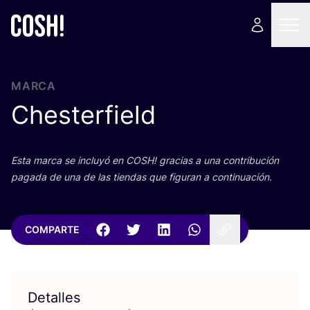
MARCA
Chesterfield
Esta mar­ca se inclu­yó en
COSH
! gra­cias a una con­tri­bu­ción
paga­da de una de las tien­das que figu­ran a continuación.
COMPARTE
Detalles