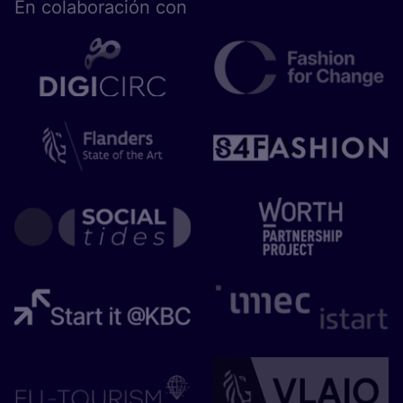
En cola­bo­ra­ción con