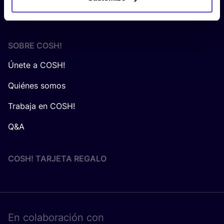
Algemene voorwaarden COSH! voor retailers
SOBRE
COSH
!
Únete a COSH!
Quiénes somos
Trabaja en COSH!
Q&A
COSH! TARJETA REGALO
En cola­bo­ra­ción con