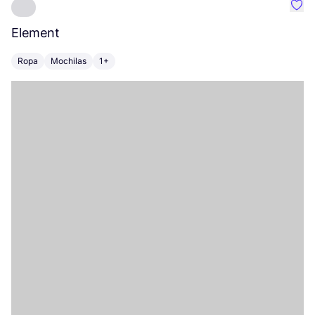
Favo
Element
C
Ropa
Mochilas
1+
Z