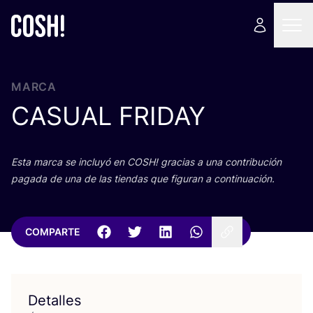
MARCA
CASUAL
FRIDAY
Esta mar­ca se inclu­yó en
COSH
! gra­cias a una con­tri­bu­ción
paga­da de una de las tien­das que figu­ran a continuación.
COMPARTE
Detalles