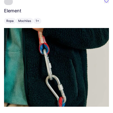
Favo
Element
C
Ropa
Mochilas
1+
Z