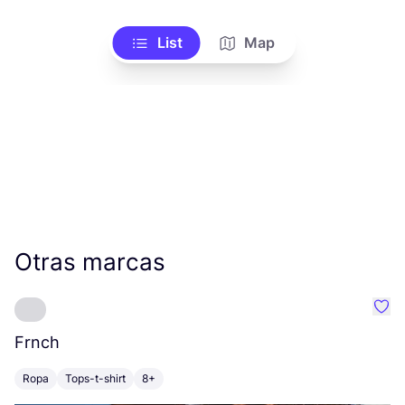
List
Map
Otras marcas
Favo
Frnch
S
Ropa
Tops-t-shirt
8+