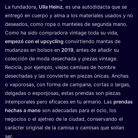
La fun­da­do­ra,
Ulla Heinz
, es una auto­di­dac­ta que se
entre­gó en cuer­po y alma a los mate­ria­les usa­dos y no
desea­dos, como ropa o man­te­les de segun­da mano.
Como ha sido com­pra­do­ra vin­ta­ge toda su vida,
empe­zó con el upcy­cling
con­vir­tien­do man­tas de
mudan­zas en bol­sos en
2019
, antes de aña­dir su
colec­ción de moda dese­cha­da y pie­zas vintage.
Reci­cla, por ejem­plo, vie­jas cami­sas de hom­bre
dese­cha­das y las con­vier­te en pie­zas úni­cas. Anchas
o vapo­ro­sas, con for­ma de cam­pa­na, cor­tas o lar­gas,
del­ga­das o espon­jo­sas, estas pren­das son pie­zas
intem­po­ra­les pero efi­ca­ces en tu arma­rio. Las
pren­das
hechas a mano
son ade­cua­das para el ocio, los
nego­cios o el aje­treo de la ciu­dad, con­ser­van­do el
carác­ter ori­gi­nal de la cami­sa o cami­sas que solían
ser.