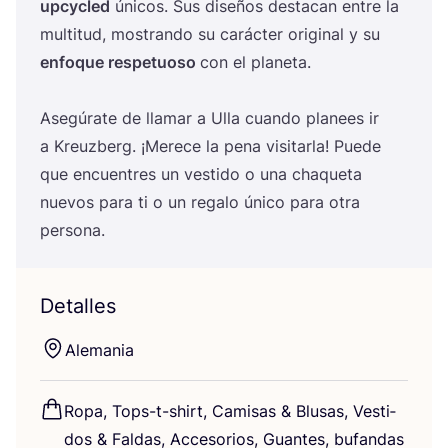
upcy­cled
úni­cos. Sus dise­ños des­ta­can entre la
mul­ti­tud, mos­tran­do su carác­ter ori­gi­nal y su
enfo­que res­pe­tuo­so
con el pla­ne­ta.
Ase­gú­ra­te de lla­mar a Ulla cuan­do pla­nees ir
a Kreuz­berg. ¡Mere­ce la pena visi­tar­la! Pue­de
que encuen­tres un ves­ti­do o una cha­que­ta
nue­vos para ti o un rega­lo úni­co para otra
persona.
Detalles
Ale­ma­nia
Ropa, Tops-t-shirt, Cami­sas
&
Blu­sas, Ves­ti­
dos
&
Fal­das, Acce­so­rios, Guan­tes, bufan­das