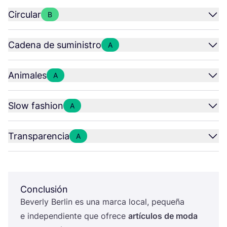
Circular
B
Cadena de suministro
A
Animales
A
Slow fashion
A
Transparencia
A
Conclusión
Beverly Ber­lin es una mar­ca local, peque­ña
e inde­pen­dien­te que ofre­ce
artícu­los de moda