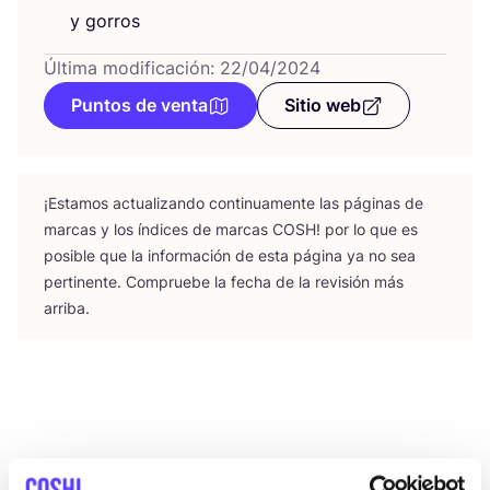
y gorros
Última modificación: 22/04/2024
Puntos de venta
Sitio web
¡Esta­mos actua­li­zan­do con­ti­nua­men­te las pági­nas de
mar­cas y los índi­ces de mar­cas
COSH
! por lo que es
posi­ble que la infor­ma­ción de esta pági­na ya no sea
per­ti­nen­te. Com­prue­be la fecha de la revi­sión más
arriba.