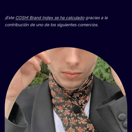
¡Este
COSH
! Brand Index se ha cal­cu­la­do
gra­cias a la
con­tri­bu­ción de uno de los siguien­tes comercios.