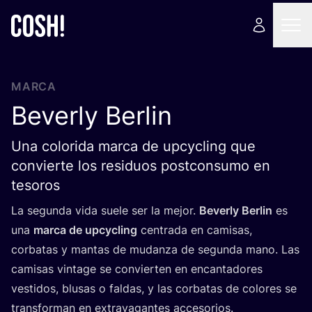
MARCA
Beverly Berlin
Una colorida marca de upcycling que
convierte los residuos postconsumo en
tesoros
La segun­da vida sue­le ser la mejor.
Beverly Ber­lin
es
una
mar­ca de upcy­cling
cen­tra­da en cami­sas,
cor­ba­tas y man­tas de mudan­za de segun­da mano. Las
cami­sas vin­ta­ge se con­vier­ten en encan­ta­do­res
ves­ti­dos, blu­sas o fal­das, y las cor­ba­tas de colo­res se
trans­for­man en extra­va­gan­tes accesorios.