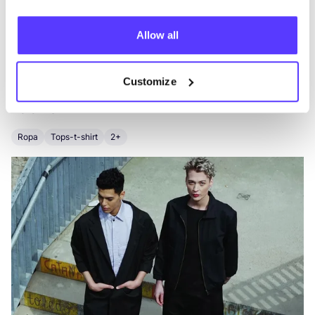
Allow all
Otras marcas
Customize
B
Favo
Kolo Berlin
M
Ropa
Tops-t-shirt
2+