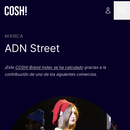
MARCA
ADN
Street
¡Este
COSH
! Brand Index se ha cal­cu­la­do
gra­cias a la
con­tri­bu­ción de uno de los siguien­tes comercios.