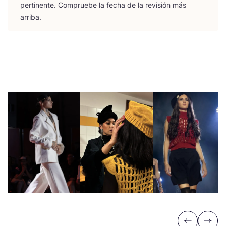
per­ti­nen­te. Com­prue­be la fecha de la revi­sión más
arriba.