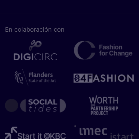
En cola­bo­ra­ción con