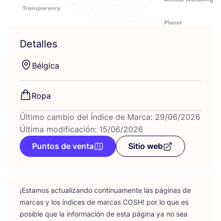
Detalles
Bél­gi­ca
Ropa
Último cambio del Índice de Marca: 29/06/2026
Última modificación: 15/06/2026
Puntos de venta
Sitio web
¡Esta­mos actua­li­zan­do con­ti­nua­men­te las pági­nas de
mar­cas y los índi­ces de mar­cas
COSH
! por lo que es
posi­ble que la infor­ma­ción de esta pági­na ya no sea