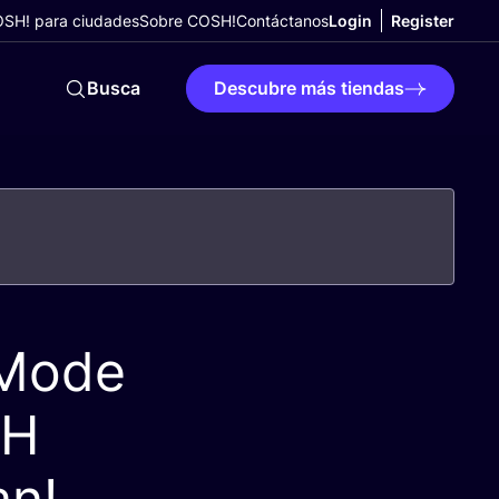
SH! para ciudades
Sobre COSH!
Contáctanos
Login
Register
Busca
Descubre más tiendas
 Mode
SH
n!