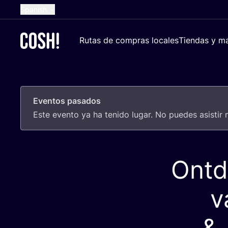
Spanish
English
Rutas de compras locales
Tiendas y ma
Dutch
French
German
Eventos pasados
Croatian
Este even­to ya ha teni­do lugar. No pue­des asis­tir
Ontd
v
&