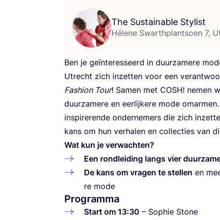
The Sustainable Stylist
Hélene Swarthplantsoen 7, U
Ben je geïn­te­res­seerd in duur­za­me­re mod
Utrecht zich inzet­ten voor een verant­woo
Fashion Tour
! Samen met
COSH
! nemen we
duur­za­me­re en eer­lij­ke­re mode omar­men
ins­pi­re­ren­de onder­ne­mers die zich inzet
kans om hun verha­len en collec­ties van dic
Wat kun je verwachten?
Een rond­lei­ding langs vier duur­za­m
De kans om vra­gen te ste­llen
en meer
re mode
Programma
Start om
13
:
30
– Sophie Stone