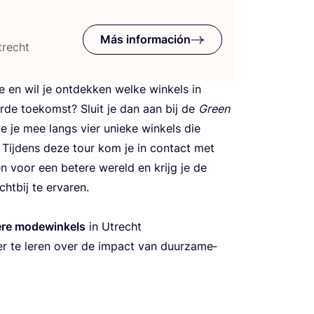
Más información
trecht
e en wil je ont­dek­ken wel­ke win­kels in
r­de toe­komst? Sluit je dan aan bij de
Green
 je mee langs vier unie­ke win­kels die
. Tij­dens deze tour kom je in con­tact met
­ten voor een bete­re wereld en krijg je de
ht­bij te ervaren.
e­re mode­win­kels
in Utrecht
 te leren over de impact van duur­za­me­