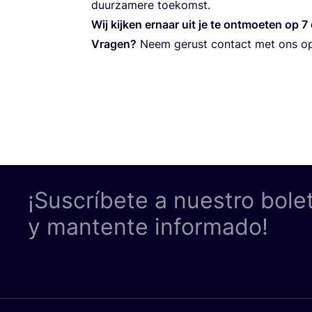
duur­za­me­re toekomst.
Wij kij­ken ernaar uit je te ont­moe­ten op
7
Vra­gen?
Neem gerust con­tact met ons o
¡Suscríbete a nuestro bole
y mantente informado!