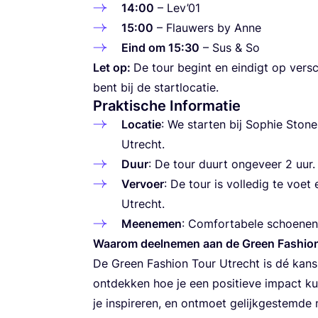
14
:
00
– Lev’
01
15
:
00
– Flau­wers by Anne
Eind om
15
:
30
– Sus
&
So
Let op:
De tour begint en ein­digt op vers­ch
bent bij de startlocatie.
Praktische Informatie
Loca­tie
: We star­ten bij Sophie Sto­ne
Utrecht.
Duur
: De tour duurt onge­veer
2
uur.
Ver­voer
: De tour is volle­dig te voet
Utrecht.
Mee­ne­men
: Com­for­ta­be­le schoe­n
Waa­rom deel­ne­men aan de Green Fashio
De Green Fashion Tour Utrecht is dé kans
ont­dek­ken hoe je een posi­tie­ve impact ku
je ins­pi­re­ren, en ont­moet gelijk­ges­tem­