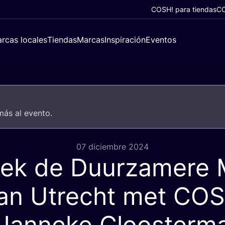
COSH! para tiendas
CO
rcas locales
Tiendas
Marcas
Inspiración
Eventos
 más al evento.
07 diciembre 2024
ek de Duurzamere
an Utrecht met
CO
Janneke Cloosterma