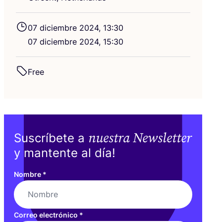
07
diciem­bre
2024
,
13
:
30
07
diciem­bre
2024
,
15
:
30
Free
nuestra Newsletter
Suscríbete a
y mantente al día!
Nombre
*
Correo electrónico
*