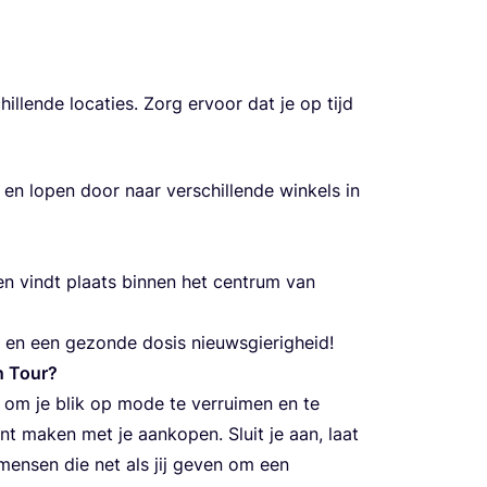
i­llen­de loca­ties. Zorg ervoor dat je op tijd
 en lopen door naar vers­chi­llen­de win­kels in
 en vindt plaats bin­nen het cen­trum van
en en een gezon­de dosis nieuwsgierigheid!
n Tour?
 om je blik op mode te verrui­men en te
nt maken met je aan­ko­pen. Sluit je aan, laat
de men­sen die net als jij geven om een