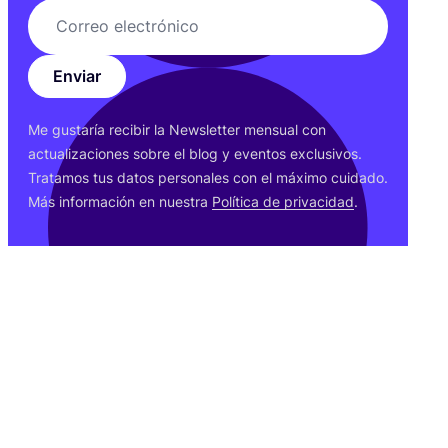
Enviar
Me gus­ta­ría reci­bir la News­let­ter men­sual con
actua­li­za­cio­nes sobre el blog y even­tos exclu­si­vos.
Tra­ta­mos tus datos per­so­na­les con el máxi­mo cui­da­do.
Más infor­ma­ción en nues­tra
Polí­ti­ca de pri­va­ci­dad
.