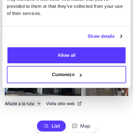
Añade a la ruta
Visita sitio web
provided to them or that they’ve collected from your use
of their services.
BOAS Vintage
like
Choorstraat 8, Utrecht
2a Mano
Ropa
Show details
Allow all
Customize
Añade a la ruta
Visita sitio web
List
Map