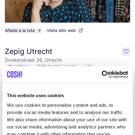
Añade a la ruta
Visita sitio web
Zepig Utrecht
like
Donkerstraat 26, Utrecht
Cosméticos
Estilo de vida y regalos
+1
This website uses cookies
We use cookies to personalise content and ads, to
provide social media features and to analyse our traffic.
We also share information about your use of our site with
our social media, advertising and analytics partners who
may combine it with other information that you’ve