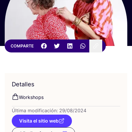
COMPARTE
Detalles
Workshops
Últi­ma modi­fi­ca­ción:
29
/
08
/
2024
Visita el sitio web