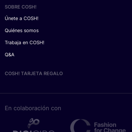
SOBRE
COSH
!
Únete a COSH!
Quiénes somos
Trabaja en COSH!
Q&A
COSH! TARJETA REGALO
En cola­bo­ra­ción con