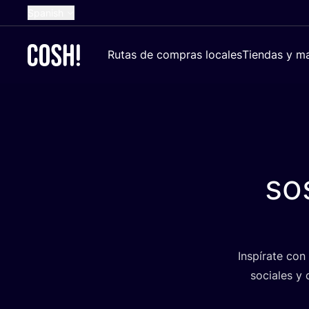
Spanish
English
Rutas de compras locales
Tiendas y ma
Dutch
French
German
Croatian
so
Ins­pí­ra­te co
socia­les y 