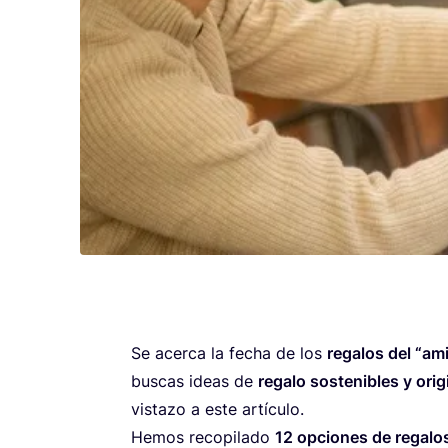
Se acer­ca la fecha de los
rega­los del
“
ami­
bus­cas ideas de
rega­lo sos­te­ni­bles y ori­g
vis­ta­zo a este artículo.
Hemos reco­pi­la­do
12
opcio­nes de rega­lo