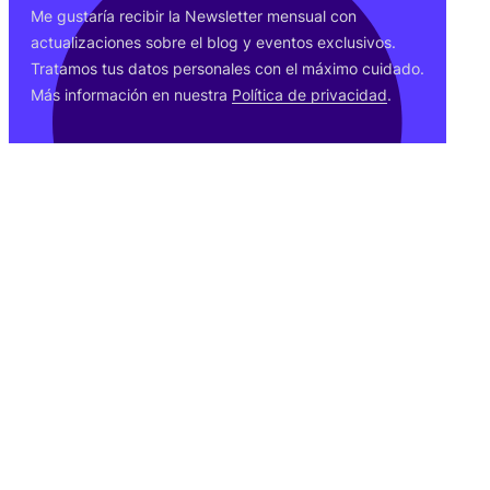
Me gus­ta­ría reci­bir la News­let­ter men­sual con
actua­li­za­cio­nes sobre el blog y even­tos exclu­si­vos.
Tra­ta­mos tus datos per­so­na­les con el máxi­mo cui­da­do.
Más infor­ma­ción en nues­tra
Polí­ti­ca de pri­va­ci­dad
.