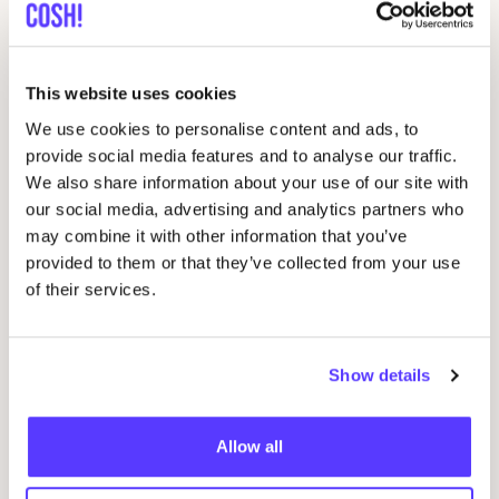
This website uses cookies
We use cookies to personalise content and ads, to
provide social media features and to analyse our traffic.
07 AUG
09
We also share information about your use of our site with
our social media, advertising and analytics partners who
fyksin Shop-Event
Wor
may combine it with other information that you’ve
Im Regestall 46, Hamburg, Germany 22359
O
provided to them or that they’ve collected from your use
of their services.
fyksin Atelier
J
Shopping-Event
Wor
Show details
Previous
Next
Allow all
Entdecke alle Veranstaltungen