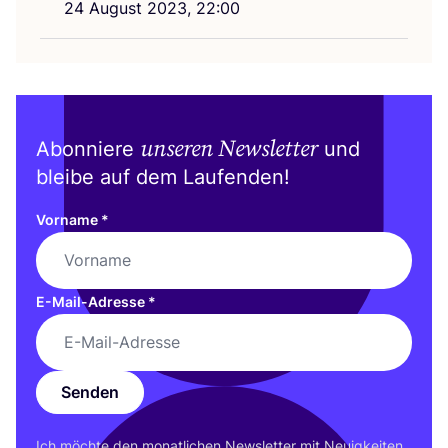
24
August
2023
,
22
:
00
unseren Newsletter
Abonniere
und
bleibe auf dem Laufenden!
Vorname
*
E-Mail-Adresse
*
Senden
Ich möch­te den monat­li­chen News­let­ter mit Neu­ig­kei­ten