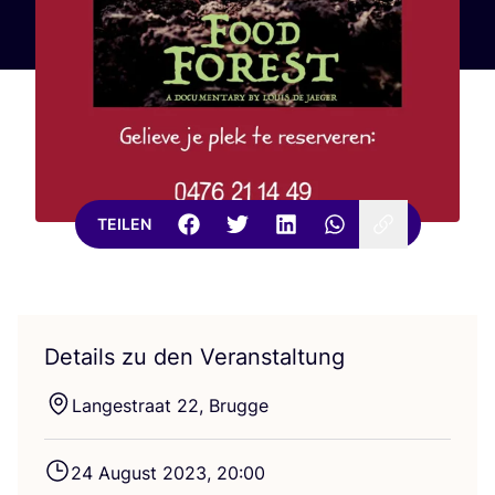
TEILEN
Details zu den Veranstaltung
Lan­ge­stra­at
22
, Brugge
24
August
2023
,
20
:
00