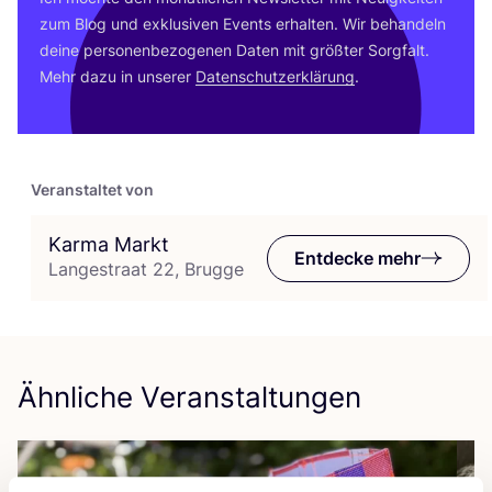
zum Blog und exklu­si­ven Events erhal­ten. Wir behan­deln
dei­ne per­so­nen­be­zo­ge­nen Daten mit größ­ter Sorg­falt.
Mehr dazu in unse­rer
Daten­schutz­er­klä­rung
.
Veranstaltet von
Karma Markt
Entdecke mehr
Langestraat 22, Brugge
Ähnliche Veranstaltungen