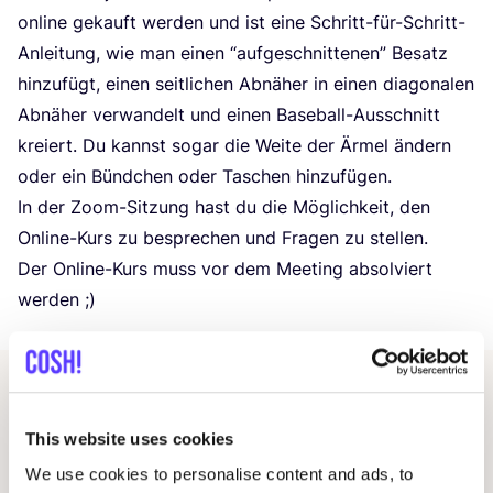
online gekauft wer­den und ist eine Schritt-für-Schritt-
Anlei­tung, wie man einen
“
auf­ge­schnit­te­nen” Besatz
hin­zu­fügt, einen seit­li­chen Abnä­her in einen dia­go­na­len
Abnä­her ver­wan­delt und einen Base­ball-Aus­schnitt
kre­iert. Du kannst sogar die Wei­te der Ärmel ändern
oder ein Bünd­chen oder Taschen hinzufügen.
In der Zoom-Sit­zung hast du die Mög­lich­keit, den
Online-Kurs zu bespre­chen und Fra­gen zu stellen.
Der Online-Kurs muss vor dem Mee­ting absol­viert
werden ;)
Andere Veranstaltungen
This website uses cookies
We use cookies to personalise content and ads, to