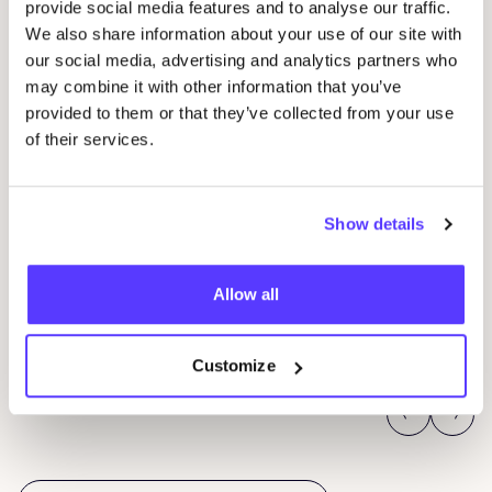
provide social media features and to analyse our traffic.
We also share information about your use of our site with
our social media, advertising and analytics partners who
may combine it with other information that you’ve
provided to them or that they’ve collected from your use
of their services.
09 AUG
23
Show details
Workshop: Sticken für Anfänger*innen
Wor
rep
Oderbergerstraße 42, 10435 Berlin
O
Allow all
Jyoti - Fair Works
J
Workshop
Shopping-Event
Reparaturveranstaltung
Wor
Customize
Previous
Next