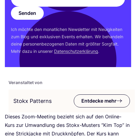
Senden
Ich möch­te den monat­li­chen News­let­ter mit Neu­ig­kei­ten
zum Blog und exklu­si­ven Events erhal­ten. Wir behan­deln
dei­ne per­so­nen­be­zo­ge­nen Daten mit größ­ter Sorg­falt.
Mehr dazu in unse­rer
Daten­schutz­er­klä­rung
.
Veranstaltet von
Stokx Patterns
Entdecke mehr
Die­ses Zoom-Mee­ting bezieht sich auf den Online-
Kurs zur Umwand­lung des Sto­kx-Mus­ters
“
Kim Top” in
eine Strick­ja­cke mit Druck­knöp­fen. Der Kurs kann