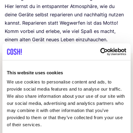
Hier lernst du in ent­spann­ter Atmo­sphä­re, wie du
dei­ne Gerä­te selbst repa­rie­ren und nach­hal­tig nut­zen
kannst. Repa­rie­ren statt Weg­wer­fen ist das Mot­to!
Komm vor­bei und erle­be, wie viel Spaß es macht,
einem alten Gerät neu­es Leben einzuhauchen.
Andere Veranstaltungen
This website uses cookies
We use cookies to personalise content and ads, to
provide social media features and to analyse our traffic.
We also share information about your use of our site with
our social media, advertising and analytics partners who
may combine it with other information that you’ve
provided to them or that they’ve collected from your use
of their services.