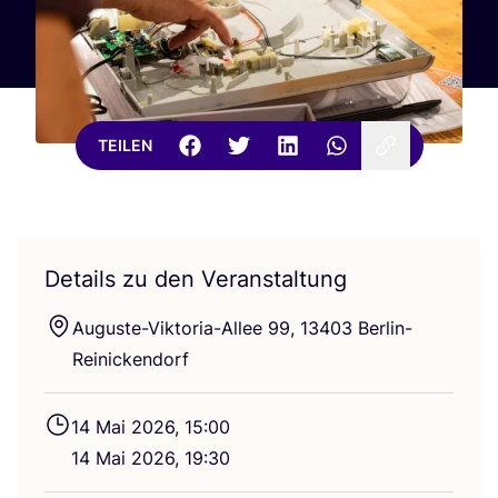
TEILEN
Details zu den Veranstaltung
Augus­te-Vik­to­ria-Allee
99
,
13403
Berlin-
Reinickendorf
14
Mai
2026
,
15
:
00
14
Mai
2026
,
19
:
30