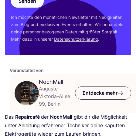
Senden
Ich möch­te den monat­li­chen News­let­ter mit Neu­ig­kei­ten
zum Blog und exklu­si­ven Events erhal­ten. Wir behan­deln
dei­ne per­so­nen­be­zo­ge­nen Daten mit größ­ter Sorg­falt.
Mehr dazu in unse­rer
Daten­schutz­er­klä­rung
.
Veranstaltet von
NochMall
Auguste-
Entdecke mehr
Viktoria-Allee
99, Berlin
Das
Repair­ca­fé
der
Noch­Mall
gibt dir die Mög­lich­keit
unter Anlei­tung erfah­re­ner Tech­ni­ker dei­ne kaput­ten
Elek­tro­ge­rä­te wie­der zum Lau­fen bringen.