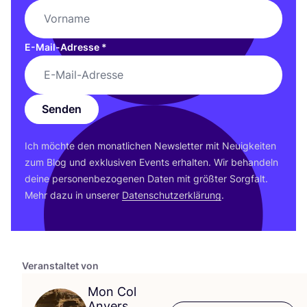
E-Mail-Adresse
*
Senden
Ich möch­te den monat­li­chen News­let­ter mit Neu­ig­kei­ten
zum Blog und exklu­si­ven Events erhal­ten. Wir behan­deln
dei­ne per­so­nen­be­zo­ge­nen Daten mit größ­ter Sorg­falt.
Mehr dazu in unse­rer
Daten­schutz­er­klä­rung
.
Veranstaltet von
Mon Col
Anvers