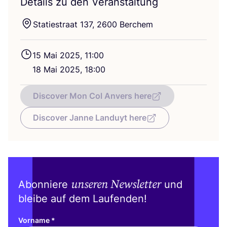
Details zu den Veranstaltung
Sta­tie­stra­at
137
,
2600
Berchem
15
Mai
2025
,
11
:
00
18
Mai
2025
,
18
:
00
Discover Mon Col Anvers here
Discover Janne Landuyt here
unseren Newsletter
Abonniere
und
bleibe auf dem Laufenden!
Vorname
*