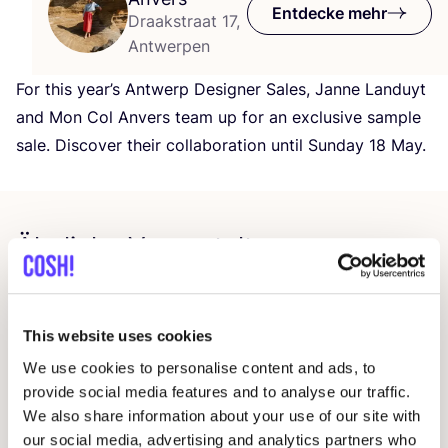
Entdecke mehr
Draakstraat 17,
Antwerpen
For this year’s Ant­werp Desi­gner Sales, Jan­ne Lan­duyt
and Mon Col Anvers team up for an exclu­si­ve sam­ple
sale. Dis­co­ver their col­la­bo­ra­ti­on until Sun­day
18
May.
Ähnliche Veranstaltungen
This website uses cookies
We use cookies to personalise content and ads, to
provide social media features and to analyse our traffic.
We also share information about your use of our site with
our social media, advertising and analytics partners who