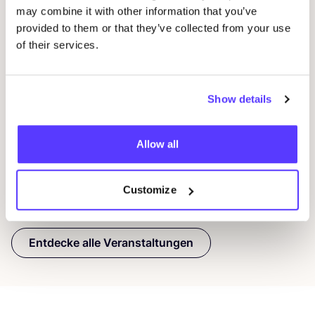
may combine it with other information that you’ve
provided to them or that they’ve collected from your use
06
06 SEP
of their services.
Sil
Kleiderei beim cooldown°earth Festival
2026
N
Areal Böhler, Halle am Wasserturm, Hansaallee 321, 40549
Show details
Düsseldorf
T
Kleiderei Köln
Tref
Shopping-Event
Allow all
Customize
Previous
Next
Entdecke alle Veranstaltungen