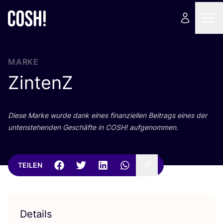
MARKE
ZintenZ
Die­se Mar­ke wur­de dank eines finan­zi­el­len Bei­trags eines der
unten­ste­hen­den Geschäf­te in
COSH
! aufgenommen.
TEILEN
Details