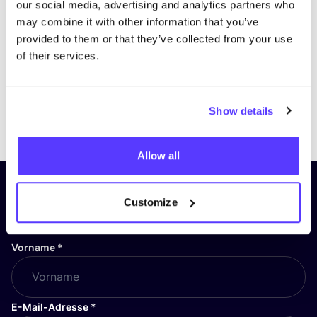
our social media, advertising and analytics partners who
may combine it with other information that you’ve
provided to them or that they’ve collected from your use
of their services.
Show details
Previous
Next
Allow all
Abonniere unseren Newsletter
Customize
und bleibe auf dem Laufenden!
Vorname
*
E-Mail-Adresse
*