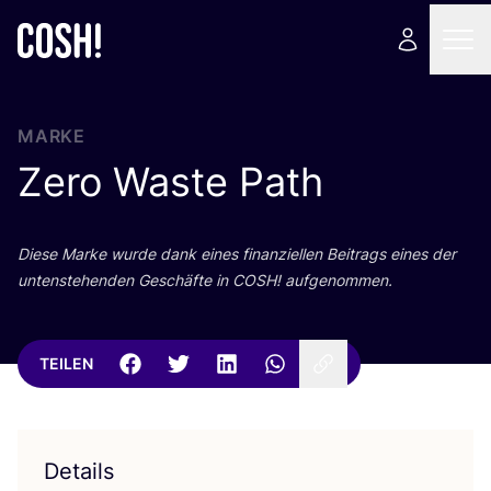
MARKE
Zero Waste Path
Die­se Mar­ke wur­de dank eines finan­zi­el­len Bei­trags eines der
unten­ste­hen­den Geschäf­te in
COSH
! aufgenommen.
TEILEN
Details