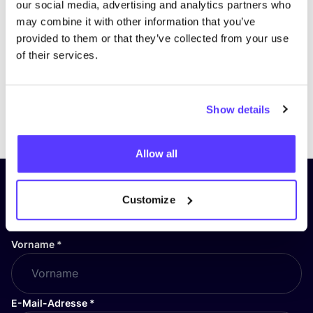
our social media, advertising and analytics partners who
may combine it with other information that you’ve
provided to them or that they’ve collected from your use
of their services.
Show details
Previous
Next
Allow all
Abonniere unseren Newsletter
Customize
und bleibe auf dem Laufenden!
Vorname
*
E-Mail-Adresse
*