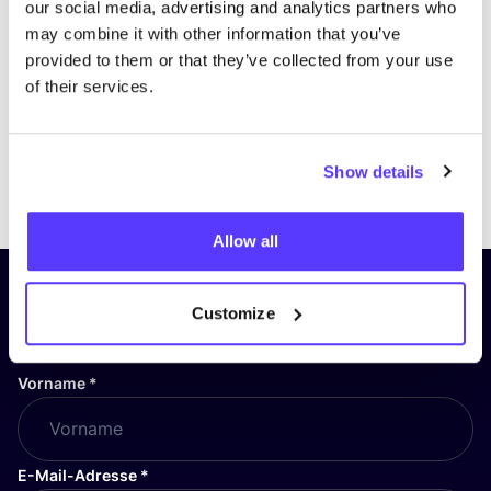
our social media, advertising and analytics partners who
may combine it with other information that you’ve
provided to them or that they’ve collected from your use
of their services.
Show details
Previous
Next
Allow all
Abonniere unseren Newsletter
Customize
und bleibe auf dem Laufenden!
Vorname
*
E-Mail-Adresse
*