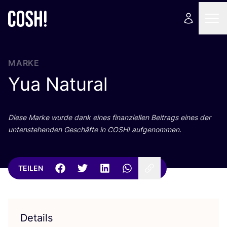
MARKE
Yua Natural
Die­se Mar­ke wur­de dank eines finan­zi­el­len Bei­trags eines der
unten­ste­hen­den Geschäf­te in
COSH
! aufgenommen.
TEILEN
Details