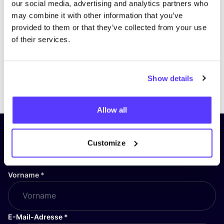
our social media, advertising and analytics partners who
may combine it with other information that you’ve
provided to them or that they’ve collected from your use
of their services.
Show details
Previous
Next
Allow all
Abonniere unseren Newsletter
Customize
und bleibe auf dem Laufenden!
Vorname
*
E-Mail-Adresse
*