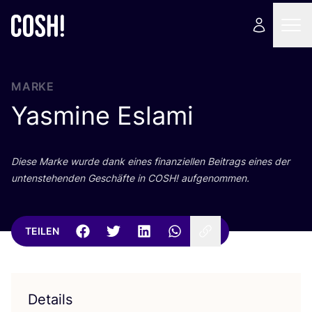
MARKE
Yasmine Eslami
Die­se Mar­ke wur­de dank eines finan­zi­el­len Bei­trags eines der
unten­ste­hen­den Geschäf­te in
COSH
! aufgenommen.
TEILEN
Details