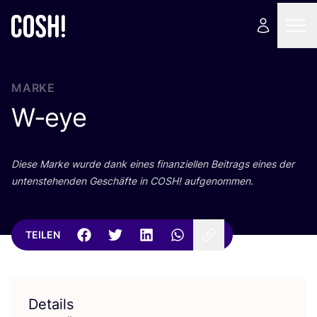
MARKE
W‑eye
Die­se Mar­ke wur­de dank eines finan­zi­el­len Bei­trags eines der
unten­ste­hen­den Geschäf­te in
COSH
! aufgenommen.
TEILEN
Details