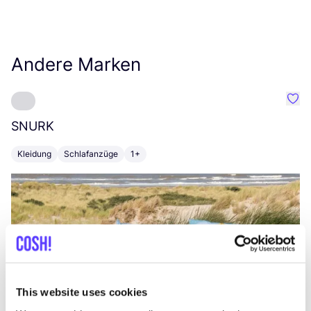
Andere Marken
Favo
SNURK
Su
Kleidung
Schlafanzüge
1+
T
This website uses cookies