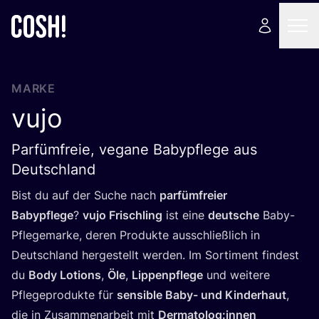
MARKE
vujo
Parfümfreie, vegane Babypflege aus
Deutschland
Bist du auf der Suche nach
par­füm­frei­er
Baby­pfle­ge
?
vujo Frisch­ling
ist eine
deut­sche
Baby-
Pfle­ge­mar­ke, deren Pro­duk­te aus­schließ­lich in
Deutsch­land her­ge­stellt wer­den. Im Sor­ti­ment fin­dest
du
Body Lotions
,
Öle
,
Lip­pen­pfle­ge
und wei­te­re
Pfle­ge­pro­duk­te für
sen­si­ble Baby- und Kin­der­haut
,
die in Zusam­men­ar­beit mit
Dermatolog:innen