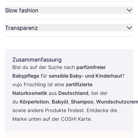
Slow fashion
Transparenz
Zusammenfassung
Bist du auf der Suche nach
par­füm­frei­er
Baby­pfle­ge
für
sen­si­ble Baby- und Kin­der­haut
?
vujo Frisch­ling ist eine
zer­ti­fi­zier­te
Natur­kos­me­tik
aus
Deutsch­land
, bei der
du
Kör­per­lo­tion
,
Baby­öl
,
Sham­poo
,
Wund­schutz­cre
sowie ande­re Pro­duk­te fin­dest. Ent­de­cke die
Mar­ke unten auf der
COSH
! Karte.