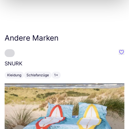
Andere Marken
Favo
SNURK
Su
Kleidung
Schlafanzüge
1+
T