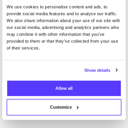
Such
We use cookies to personalise content and ads, to
provide social media features and to analyse our traffic.
We also share information about your use of our site with
our social media, advertising and analytics partners who
Wir haben keine Ergebnisse für deine
may combine it with other information that you’ve
Suchkriterien gefunden.
provided to them or that they’ve collected from your use
of their services.
Alle Geschäfte anzeigen
Show details
Allow all
List
Map
Customize