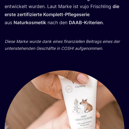
ent­wi­ckelt wur­den. Laut Mar­ke ist vujo Frisch­ling
die
ers­te zer­ti­fi­zier­te Kom­plett-Pfle­ge­se­rie
aus
Natur­kos­me­tik
nach den
DAAB-Kri­te­ri­en
.
Die­se Mar­ke wur­de dank eines finan­zi­el­len Bei­trags eines der
unten­ste­hen­den Geschäf­te in
COSH
! aufgenommen.