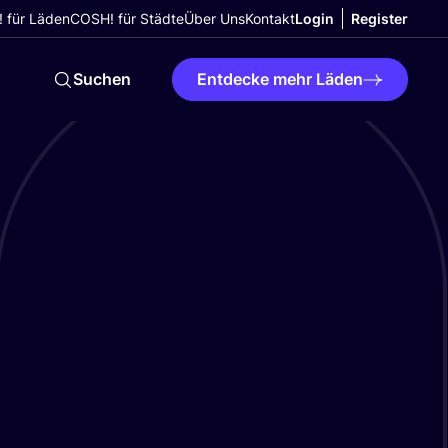
 für Läden
COSH! für Städte
Über Uns
Kontakt
Login
Register
Suchen
Entdecke mehr Läden