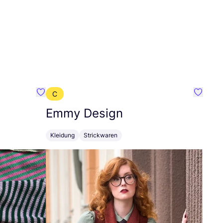
C
Favorit Oat Ava
Favorit
Emmy Design
Kleidung
Strickwaren