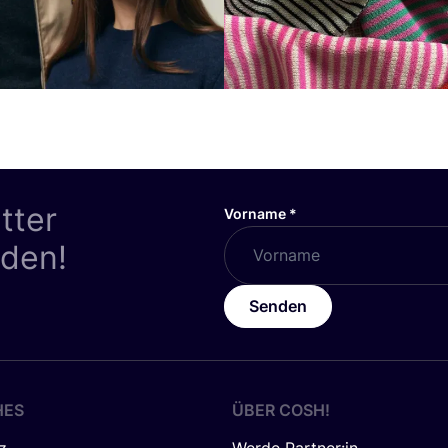
tter
Vorname
*
nden!
Senden
HES
ÜBER
COSH
!
z
Werde Partner:in