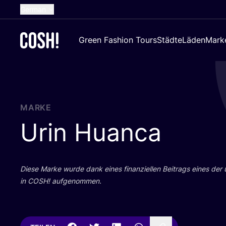
German
English
Green Fashion Tours
Städte
Läden
Mark
Dutch
French
Spanish
Croatian
MARKE
Urin Huanca
Die­se Mar­ke wur­de dank eines finan­zi­el­len Bei­trags eines der
in
COSH
! aufgenommen.