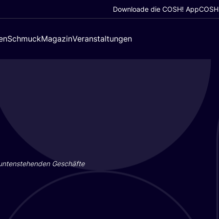
Downloade die COSH! App
COSH!
en
Schmuck
Magazin
Veranstaltungen
 unten­ste­hen­den Geschäf­te