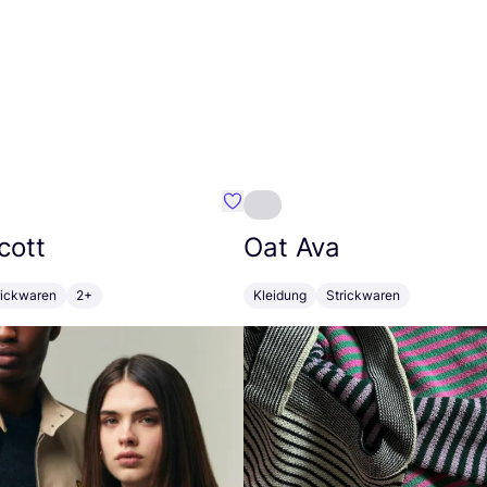
 vibes
Favorit Lyle & Scott
cott
Oat Ava
rickwaren
2+
Kleidung
Strickwaren