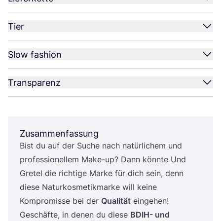
Tier
Slow fashion
Transparenz
Zusammenfassung
Bist du auf der Suche nach natür­li­chem und
pro­fes­sio­nel­lem Make-up? Dann könn­te Und
Gre­tel die rich­ti­ge Mar­ke für dich sein, denn
die­se Natur­kos­me­tik­mar­ke will kei­ne
Kom­pro­mis­se bei der
Qua­li­tät
ein­ge­hen!
Geschäf­te, in denen du die­se
BDIH-
und