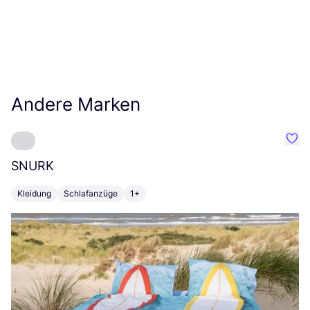
Andere Marken
Favo
SNURK
Su
Kleidung
Schlafanzüge
1+
T