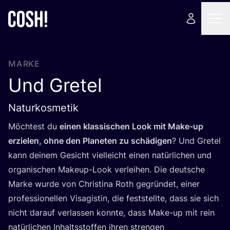
MARKE
Und Gretel
Naturkosmetik
Möch­test du
einen klas­si­schen Look mit Make-up
erzie­len, ohne den Pla­ne­ten zu schä­di­gen
? Und Gre­tel
kann dei­nem Gesicht viel­leicht einen natür­li­chen und
orga­ni­schen Make­up-Look ver­lei­hen. Die deut­sche
Mar­ke wur­de von Chris­ti­na Roth gegrün­det, einer
pro­fes­sio­nel­len Visa­gis­tin, die fest­stell­te, dass sie sich
nicht dar­auf ver­las­sen konn­te, dass Make-up mit rein
natür­li­chen Inhalts­stof­fen ihren stren­gen