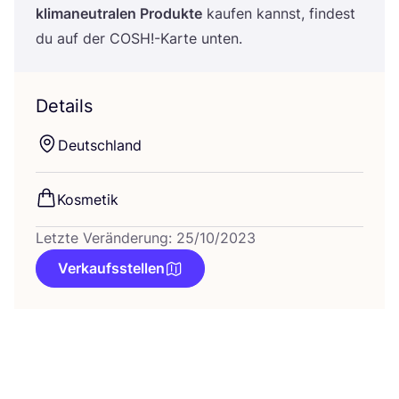
kli­ma­neu­tra­len Pro­duk­te
kau­fen kannst, fin­dest
du auf der
COSH
!-Karte unten.
Details
Deutsch­land
Kos­me­tik
Letzte Veränderung: 25/10/2023
Verkaufsstellen