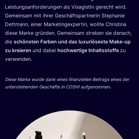
Leis­tungs­an­for­de­run­gen als Visa­gis­tin gerecht wird.
Gemein­sam mit ihrer Geschäfts­part­ne­rin Ste­pha­nie
Dett­mann, einer Mar­ke­ting­ex­per­tin, woll­te Chris­ti­na
die­se Mar­ke grün­den. Gemein­sam stre­ben sie danach,
die
schöns­ten Far­ben und das luxu­riö­ses­te Make-up
zu kre­ieren
und dabei
hoch­wer­ti­ge Inhalts­stof­fe
zu
ver­wen­den.
Die­se Mar­ke wur­de dank eines finan­zi­el­len Bei­trags eines der
unten­ste­hen­den Geschäf­te in
COSH
! aufgenommen.