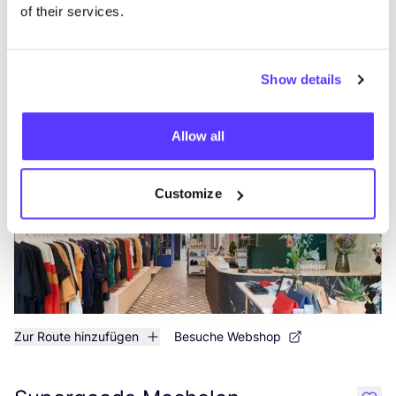
of their services.
Zur Route hinzufügen
Besuche Webshop
Show details
Supergoods Antwerpen
like
Kloosterstraat 38, Antwerpen
Allow all
Kleidung
Schuhe
+3
Customize
Zur Route hinzufügen
Besuche Webshop