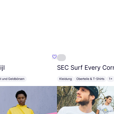
Favorit Susan Bijl
jl
SEC
Surf Every Cor
el und Geldbörsen
Kleidung
Oberteile & T-Shirts
1+