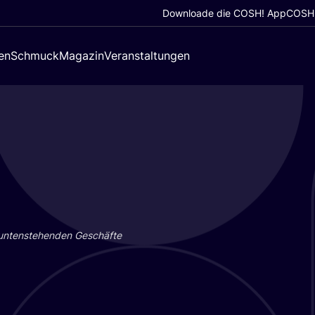
Downloade die COSH! App
COSH!
en
Schmuck
Magazin
Veranstaltungen
 unten­ste­hen­den Geschäf­te