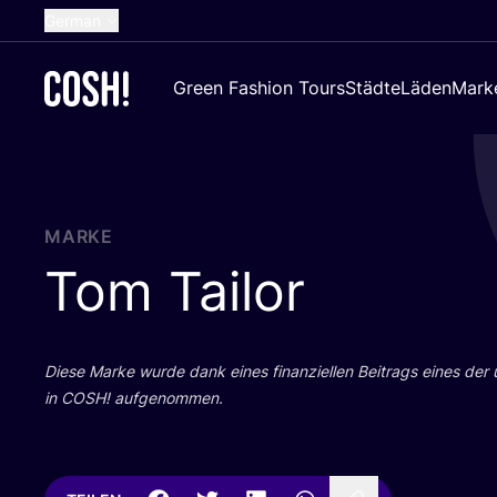
German
English
Green Fashion Tours
Städte
Läden
Mark
Dutch
French
Spanish
Croatian
MARKE
Tom Tailor
Die­se Mar­ke wur­de dank eines finan­zi­el­len Bei­trags eines der
in
COSH
! aufgenommen.