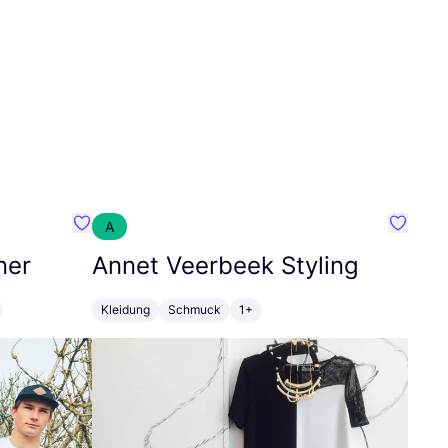
A
Favorit SEC Surf Every Corner
Favorit
ner
Annet Veerbeek Styling
Kleidung
Schmuck
1+