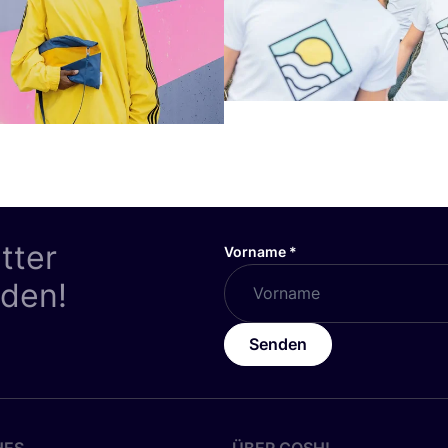
tter
Vorname
*
nden!
Senden
HES
ÜBER
COSH
!