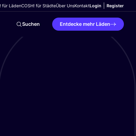
 für Läden
COSH! für Städte
Über Uns
Kontakt
Login
Register
Suchen
Entdecke mehr Läden