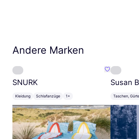
Andere Marken
Favorit SNURK
SNURK
Susan Bi
Kleidung
Schlafanzüge
1+
Taschen, Gürt