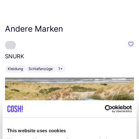
Andere Marken
Favo
SNURK
Su
Kleidung
Schlafanzüge
1+
T
This website uses cookies