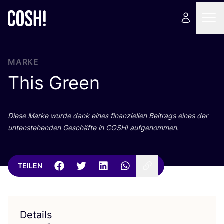
MARKE
This Green
Die­se Mar­ke wur­de dank eines finan­zi­el­len Bei­trags eines der
unten­ste­hen­den Geschäf­te in
COSH
! aufgenommen.
TEILEN
Details