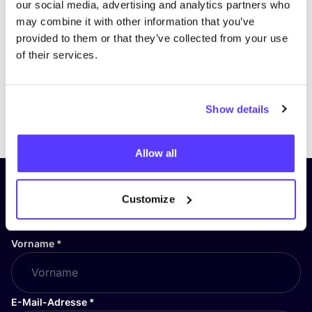
our social media, advertising and analytics partners who
may combine it with other information that you’ve
provided to them or that they’ve collected from your use
of their services.
Show details
Previous
Next
Allow all
Abonniere unseren Newsletter
Customize
und bleibe auf dem Laufenden!
Vorname
*
E-Mail-Adresse
*