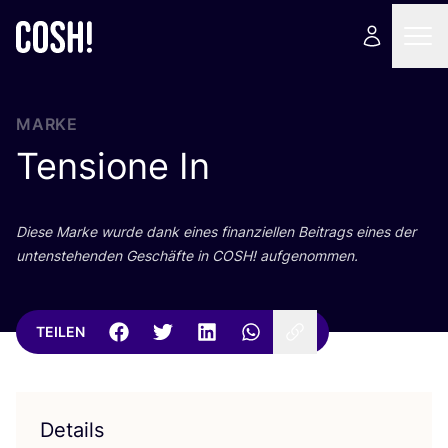
MARKE
Tensione In
Die­se Mar­ke wur­de dank eines finan­zi­el­len Bei­trags eines der
unten­ste­hen­den Geschäf­te in
COSH
! aufgenommen.
TEILEN
Details