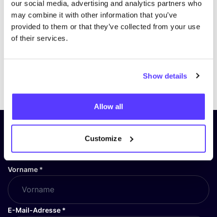
our social media, advertising and analytics partners who
may combine it with other information that you’ve
provided to them or that they’ve collected from your use
of their services.
Show details
Previous
Next
Allow all
Abonniere unseren Newsletter
Customize
und bleibe auf dem Laufenden!
Vorname
*
E-Mail-Adresse
*