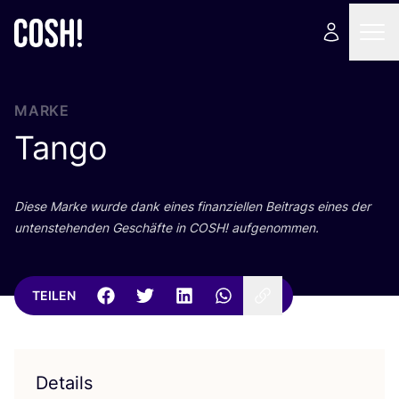
MARKE
Tango
Die­se Mar­ke wur­de dank eines finan­zi­el­len Bei­trags eines der
unten­ste­hen­den Geschäf­te in
COSH
! aufgenommen.
TEILEN
Details