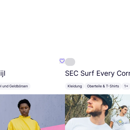
Favorit Susan Bijl
jl
SEC
Surf Every Cor
el und Geldbörsen
Kleidung
Oberteile & T-Shirts
1+