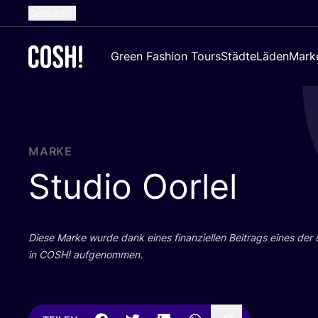
German
English
Green Fashion Tours
Städte
Läden
Mark
Dutch
French
Spanish
Croatian
MARKE
Studio Oorlel
Die­se Mar­ke wur­de dank eines finan­zi­el­len Bei­trags eines der
in
COSH
! aufgenommen.