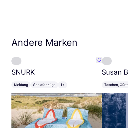
Andere Marken
Favorit SNURK
SNURK
Susan Bi
Kleidung
Schlafanzüge
1+
Taschen, Gürt