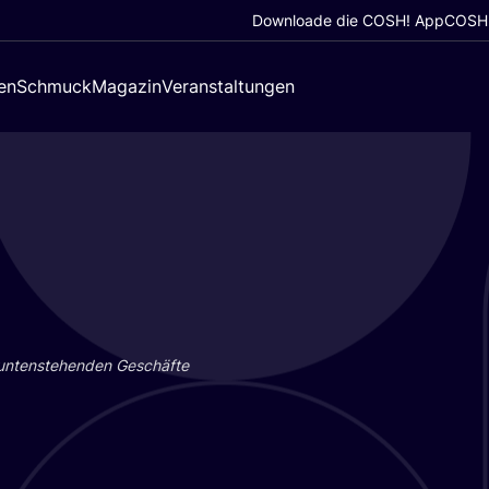
Downloade die COSH! App
COSH!
en
Schmuck
Magazin
Veranstaltungen
 unten­ste­hen­den Geschäf­te