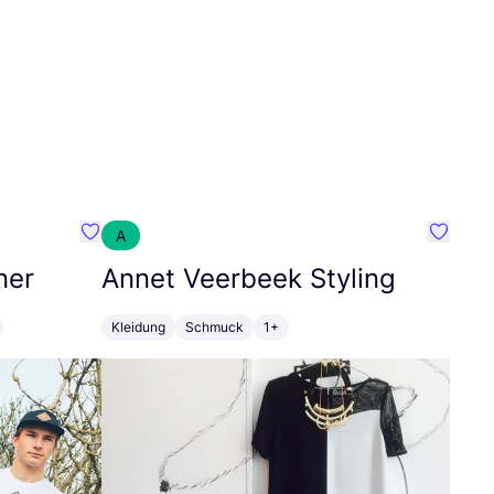
A
Favorit SEC Surf Every Corner
Favorit
ner
Annet Veerbeek Styling
Kleidung
Schmuck
1+