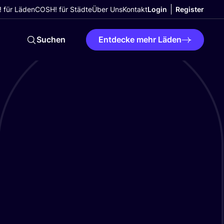
 für Läden
COSH! für Städte
Über Uns
Kontakt
Login
Register
Suchen
Entdecke mehr Läden