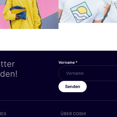
tter
Vorname
*
nden!
Senden
HES
ÜBER
COSH
!