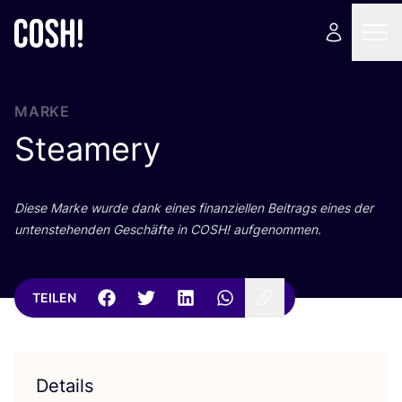
MARKE
Steamery
Die­se Mar­ke wur­de dank eines finan­zi­el­len Bei­trags eines der
unten­ste­hen­den Geschäf­te in
COSH
! aufgenommen.
TEILEN
Details