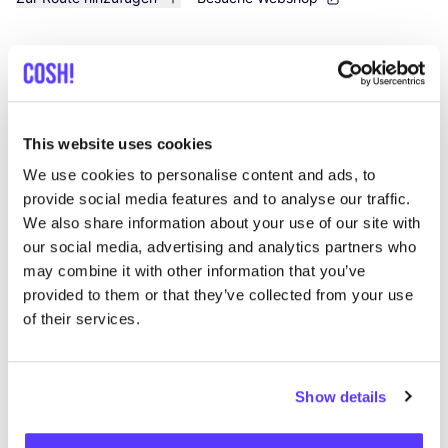
List
Map
This website uses cookies
We use cookies to personalise content and ads, to
provide social media features and to analyse our traffic.
We also share information about your use of our site with
our social media, advertising and analytics partners who
may combine it with other information that you’ve
provided to them or that they’ve collected from your use
Andere Marken
of their services.
Favo
Show details
SNURK
Su
Kleidung
Schlafanzüge
1+
T