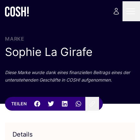
MARKE
Sophie La Girafe
Die­se Mar­ke wur­de dank eines finan­zi­el­len Bei­trags eines der
unten­ste­hen­den Geschäf­te in
COSH
! aufgenommen.
TEILEN
Details