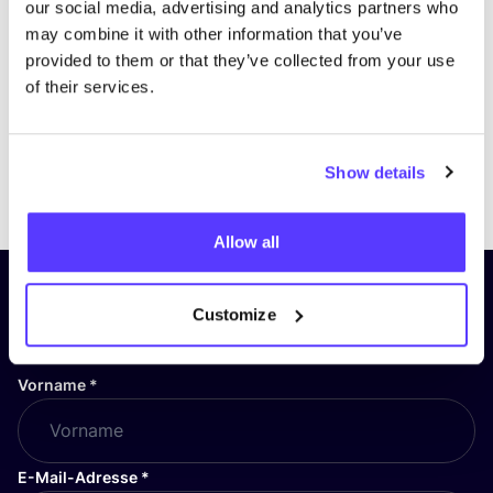
our social media, advertising and analytics partners who
may combine it with other information that you’ve
provided to them or that they’ve collected from your use
of their services.
Show details
Previous
Next
Allow all
Abonniere unseren Newsletter
Customize
und bleibe auf dem Laufenden!
Vorname
*
E-Mail-Adresse
*