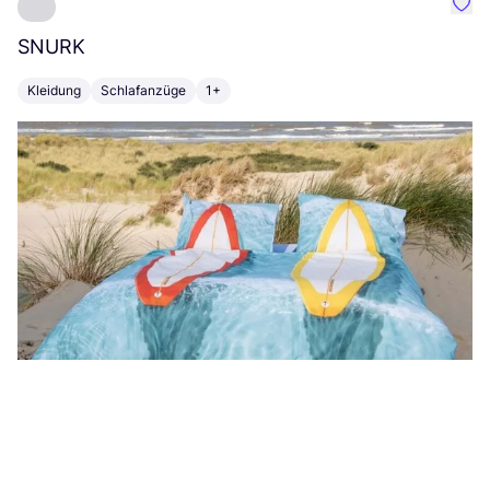
Favo
SNURK
Su
Kleidung
Schlafanzüge
1+
T