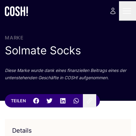
MARKE
Solmate Socks
Die­se Mar­ke wur­de dank eines finan­zi­el­len Bei­trags eines der
unten­ste­hen­den Geschäf­te in
COSH
! aufgenommen.
TEILEN
Details