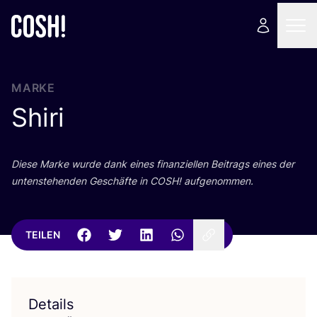
MARKE
Shiri
Die­se Mar­ke wur­de dank eines finan­zi­el­len Bei­trags eines der
unten­ste­hen­den Geschäf­te in
COSH
! aufgenommen.
TEILEN
Details