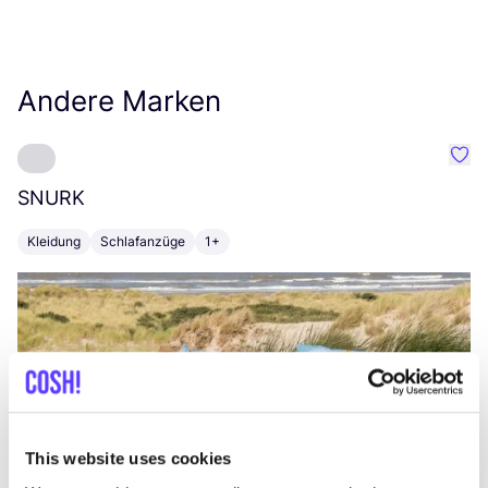
Andere Marken
Favo
SNURK
Su
Kleidung
Schlafanzüge
1+
T
This website uses cookies