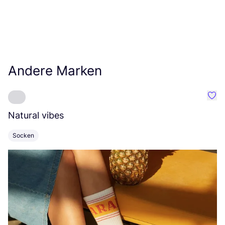
Andere Marken
Favo
Natural vibes
L
Socken
K