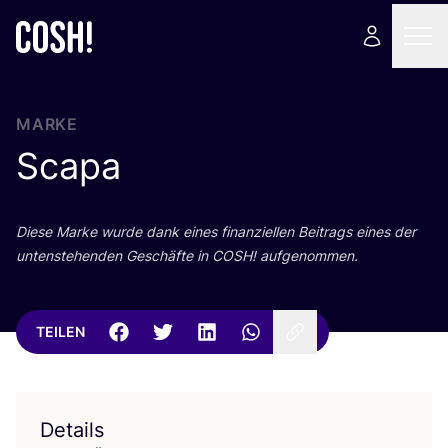
MARKE
Scapa
Die­se Mar­ke wur­de dank eines finan­zi­el­len Bei­trags eines der
unten­ste­hen­den Geschäf­te in
COSH
! aufgenommen.
TEILEN
Details