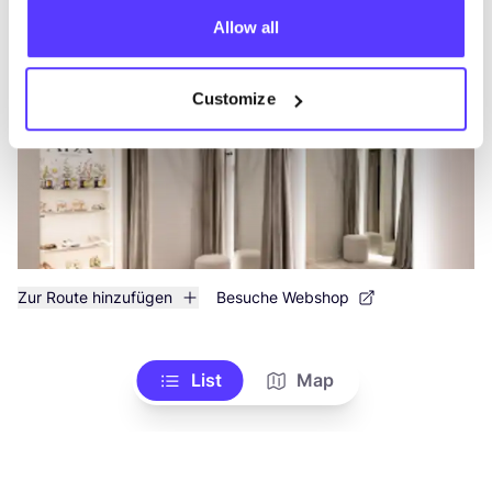
like
Mechelsestraat 38, Leuven
Allow all
Kleidung
Schuhe
+1
Customize
Zur Route hinzufügen
Besuche Webshop
List
Map