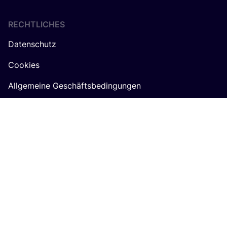
RECHTLICHES
Datenschutz
Cookies
Allgemeine Geschäftsbedingungen
Algemene voorwaarden COSH! voor retailers
Impressum
ÜBER
COSH
!
Werde Partner:in
Über Uns
Karrieren by COSH!