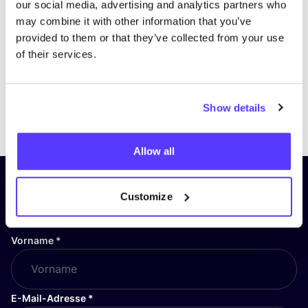
our social media, advertising and analytics partners who
may combine it with other information that you’ve
provided to them or that they’ve collected from your use
of their services.
Show details
Previous
Next
Allow all
Abonniere unseren Newsletter
Customize
und bleibe auf dem Laufenden!
Vorname
*
E-Mail-Adresse
*