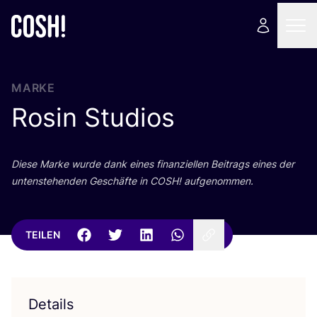
MARKE
Rosin Studios
Die­se Mar­ke wur­de dank eines finan­zi­el­len Bei­trags eines der
unten­ste­hen­den Geschäf­te in
COSH
! aufgenommen.
TEILEN
Details