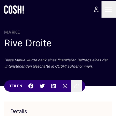
MARKE
Rive Droite
Die­se Mar­ke wur­de dank eines finan­zi­el­len Bei­trags eines der
unten­ste­hen­den Geschäf­te in
COSH
! aufgenommen.
TEILEN
Details