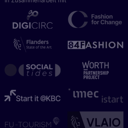
In Zusam­men­ar­beit mit