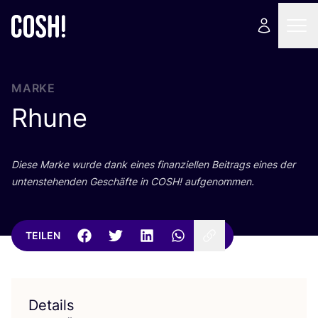
MARKE
Rhune
Die­se Mar­ke wur­de dank eines finan­zi­el­len Bei­trags eines der
unten­ste­hen­den Geschäf­te in
COSH
! aufgenommen.
TEILEN
Details