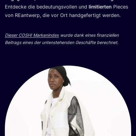
Ent­de­cke die bedeu­tungs­vol­len und
limi­tier­ten
Pie­ces
von REant­werp, die vor Ort hand­ge­fer­tigt werden.
Die­ser
COSH
! Mar­ken­in­dex
wur­de dank eines finan­zi­el­len
Bei­trags eines der unten­ste­hen­den Geschäf­te berechnet.