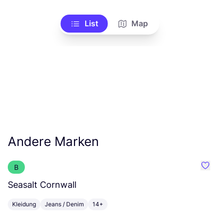
List
Map
Andere Marken
B
Favo
Seasalt Cornwall
H
Kleidung
Jeans / Denim
14+
K