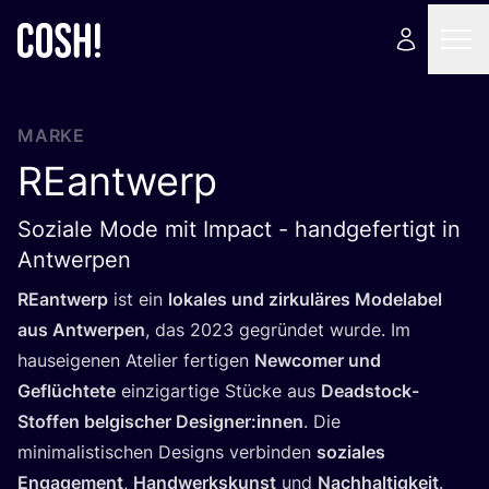
MARKE
REantwerp
Soziale Mode mit Impact - handgefertigt in
Antwerpen
REant­werp
ist ein
loka­les und zir­ku­lä­res Mode­la­bel
aus Ant­wer­pen
, das
2023
gegrün­det wur­de. Im
haus­ei­ge­nen Ate­lier fer­ti­gen
New­co­mer und
Geflüch­te­te
ein­zig­ar­ti­ge Stü­cke aus
Dead­stock-
Stof­fen bel­gi­scher Designer:innen
. Die
mini­ma­lis­ti­schen Designs ver­bin­den
sozia­les
Enga­ge­ment
,
Hand­werks­kunst
und
Nach­hal­tig­keit
.