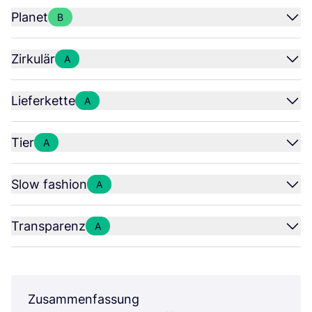
Planet
B
Zirkulär
A
Lieferkette
A
Tier
A
Slow fashion
A
Transparenz
A
Zusammenfassung