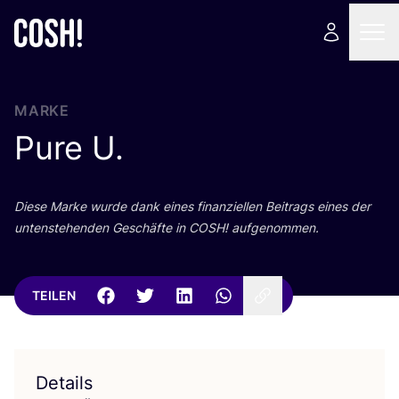
MARKE
Pure U.
Die­se Mar­ke wur­de dank eines finan­zi­el­len Bei­trags eines der
unten­ste­hen­den Geschäf­te in
COSH
! aufgenommen.
TEILEN
Details