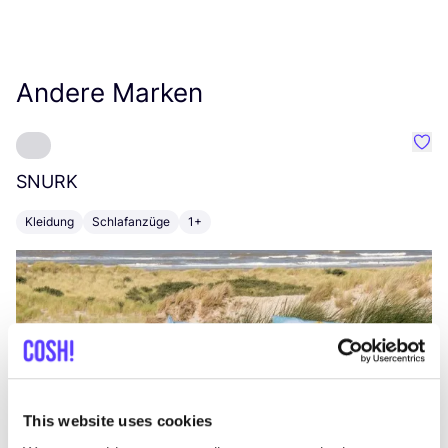
Andere Marken
Favo
SNURK
Su
Kleidung
Schlafanzüge
1+
T
This website uses cookies