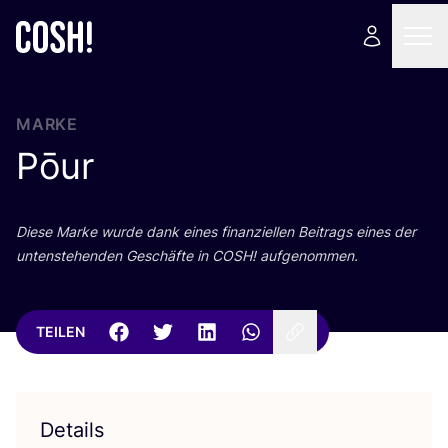
MARKE
Pōur
Die­se Mar­ke wur­de dank eines finan­zi­el­len Bei­trags eines der
unten­ste­hen­den Geschäf­te in
COSH
! aufgenommen.
TEILEN
Details