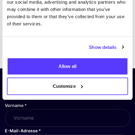
our social media, advertising and analytics partners who
may combine it with other information that you’ve
provided to them or that they’ve collected from your use
of their services.
Show details
Previous
Next
Allow all
Abonniere unseren Newsletter
Customize
und bleibe auf dem Laufenden!
Vorname
*
E-Mail-Adresse
*