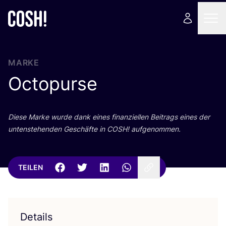
MARKE
Octopurse
Die­se Mar­ke wur­de dank eines finan­zi­el­len Bei­trags eines der
unten­ste­hen­den Geschäf­te in
COSH
! aufgenommen.
TEILEN
Details