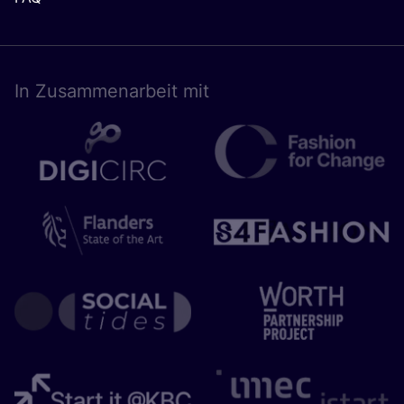
In Zusam­men­ar­beit mit