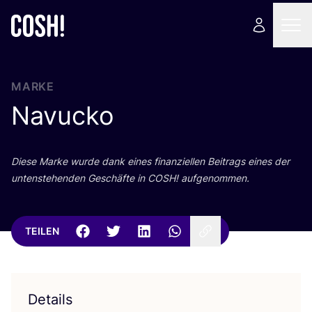
MARKE
Navucko
Die­se Mar­ke wur­de dank eines finan­zi­el­len Bei­trags eines der
unten­ste­hen­den Geschäf­te in
COSH
! aufgenommen.
TEILEN
Details