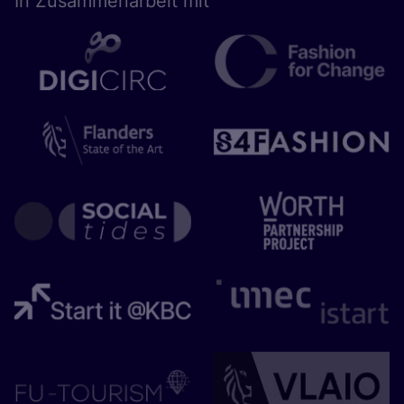
In Zusam­men­ar­beit mit