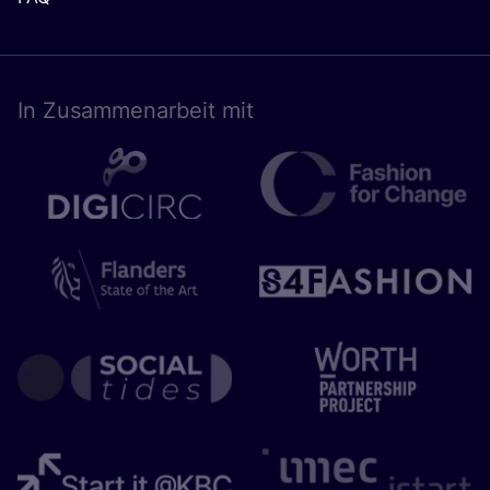
In Zusam­men­ar­beit mit