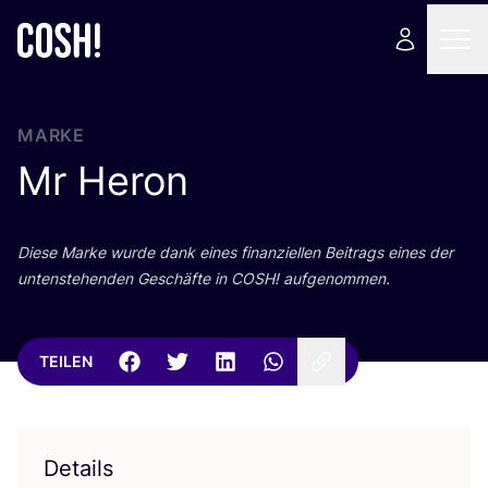
MARKE
Mr Heron
Die­se Mar­ke wur­de dank eines finan­zi­el­len Bei­trags eines der
unten­ste­hen­den Geschäf­te in
COSH
! aufgenommen.
TEILEN
Details