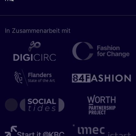
In Zusam­men­ar­beit mit