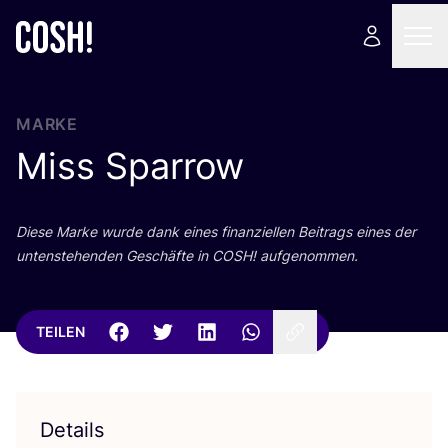
MARKE
Miss Sparrow
Die­se Mar­ke wur­de dank eines finan­zi­el­len Bei­trags eines der
unten­ste­hen­den Geschäf­te in
COSH
! aufgenommen.
TEILEN
Details