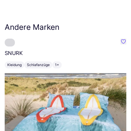
Andere Marken
Favo
SNURK
Su
Kleidung
Schlafanzüge
1+
T