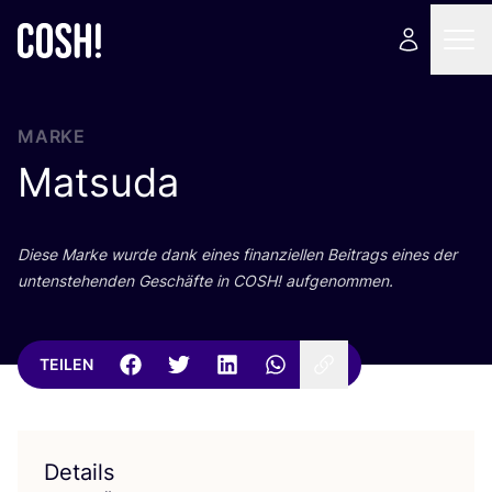
MARKE
Matsuda
Die­se Mar­ke wur­de dank eines finan­zi­el­len Bei­trags eines der
unten­ste­hen­den Geschäf­te in
COSH
! aufgenommen.
TEILEN
Details