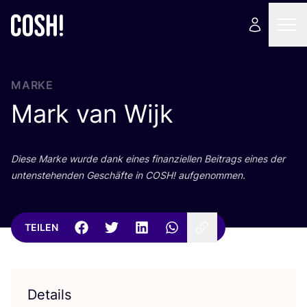
MARKE
Mark van Wijk
Die­se Mar­ke wur­de dank eines finan­zi­el­len Bei­trags eines der
unten­ste­hen­den Geschäf­te in
COSH
! aufgenommen.
TEILEN
Details