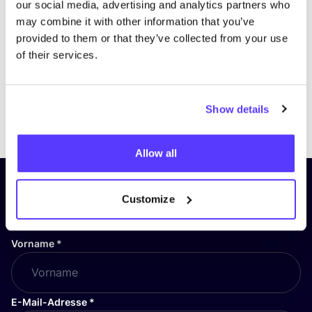
our social media, advertising and analytics partners who
may combine it with other information that you’ve
provided to them or that they’ve collected from your use
of their services.
Show details
Previous
Next
Allow all
Abonniere unseren Newsletter
Customize
und bleibe auf dem Laufenden!
Vorname
*
E-Mail-Adresse
*