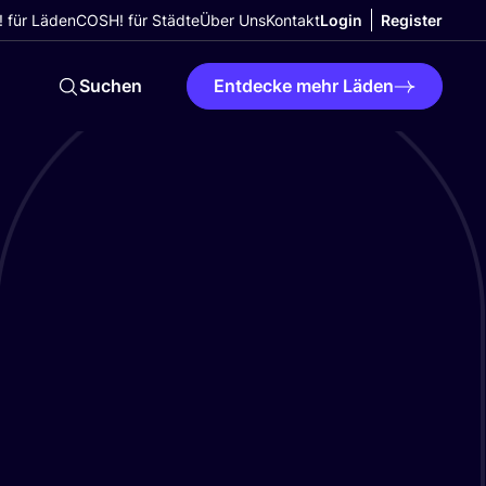
 für Läden
COSH! für Städte
Über Uns
Kontakt
Login
Register
Suchen
Entdecke mehr Läden