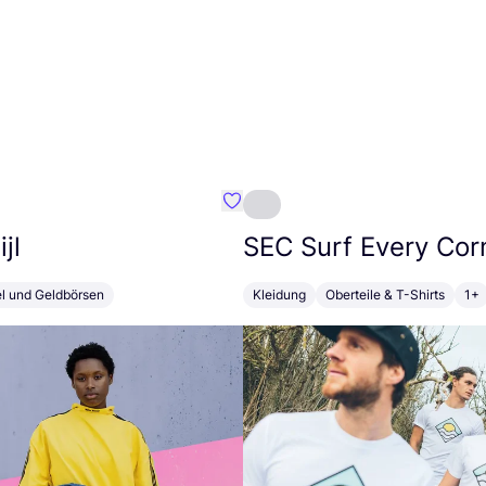
Favorit Susan Bijl
jl
SEC
Surf Every Cor
el und Geldbörsen
Kleidung
Oberteile & T-Shirts
1+