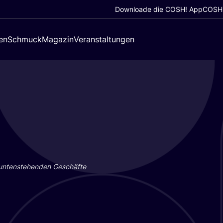
Downloade die COSH! App
COSH!
en
Schmuck
Magazin
Veranstaltungen
 unten­ste­hen­den Geschäf­te