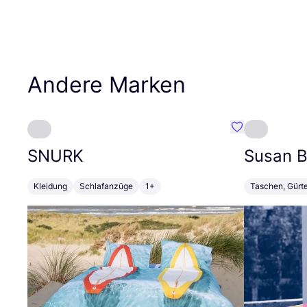
Andere Marken
Favorit SNURK
SNURK
Susan Bi
Kleidung
Schlafanzüge
1+
Taschen, Gürt