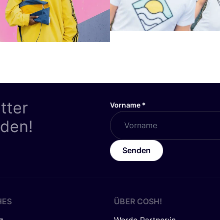
tter
Vorname
*
nden!
Senden
HES
ÜBER
COSH
!
z
Werde Partner:in