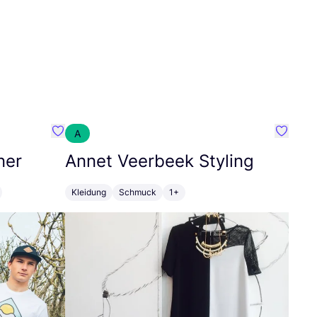
A
Favorit SEC Surf Every Corner
Favorit
ner
Annet Veerbeek Styling
Kleidung
Schmuck
1+