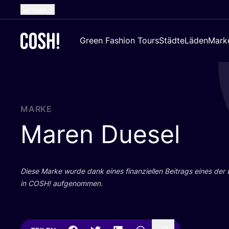
German
English
Green Fashion Tours
Städte
Läden
Mark
Dutch
French
Spanish
Croatian
MARKE
Maren Duesel
Die­se Mar­ke wur­de dank eines finan­zi­el­len Bei­trags eines der
in
COSH
! aufgenommen.