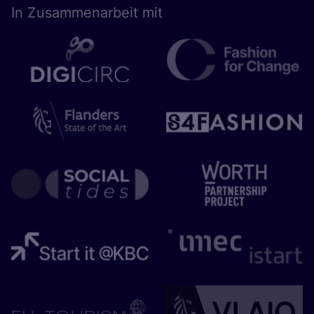
In Zusam­men­ar­beit mit