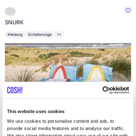
Favo
SNURK
Su
Kleidung
Schlafanzüge
1+
T
This website uses cookies
We use cookies to personalise content and ads, to
provide social media features and to analyse our traffic.
We also share information about your use of our site with