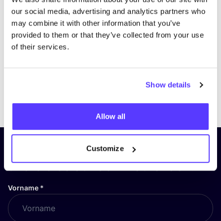
our social media, advertising and analytics partners who
may combine it with other information that you’ve
provided to them or that they’ve collected from your use
of their services.
Show details
Previous
Next
Allow all
Abonniere unseren Newsletter
Customize
und bleibe auf dem Laufenden!
Vorname
*