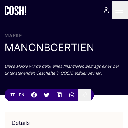
MARKE
MANONBOERTIEN
Die­se Mar­ke wur­de dank eines finan­zi­el­len Bei­trags eines der
unten­ste­hen­den Geschäf­te in
COSH
! aufgenommen.
TEILEN
Details