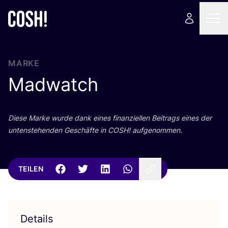
MARKE
Madwatch
Die­se Mar­ke wur­de dank eines finan­zi­el­len Bei­trags eines der
unten­ste­hen­den Geschäf­te in
COSH
! aufgenommen.
TEILEN
Details