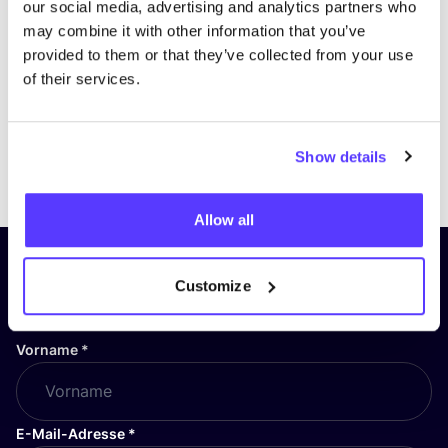
our social media, advertising and analytics partners who
may combine it with other information that you’ve
provided to them or that they’ve collected from your use
of their services.
Show details
Previous
Next
Allow all
Abonniere unseren Newsletter
Customize
und bleibe auf dem Laufenden!
Vorname
*
E-Mail-Adresse
*