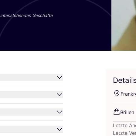
 unten­ste­hen­den Geschäf­te
Detail
Frank­r
Bril­le
Letzte Än
Letzte Ve