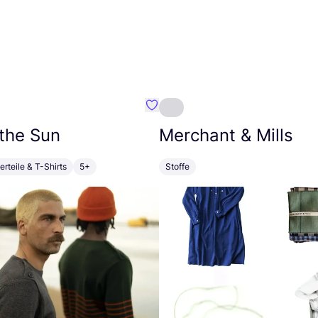
ØE SAMSØE
Favorit Bask in the Sun
 the Sun
Merchant
&
Mills
erteile & T-Shirts
5+
Stoffe