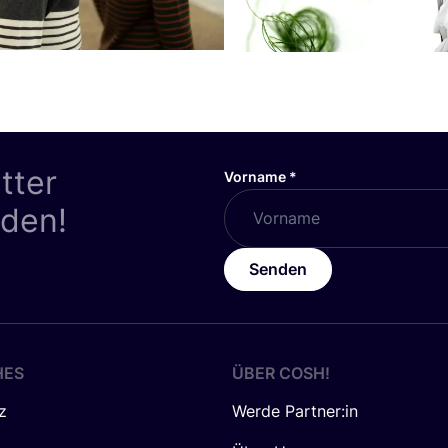
tter
Vorname
*
nden!
Senden
HES
ÜBER
COSH
!
z
Werde Partner:in