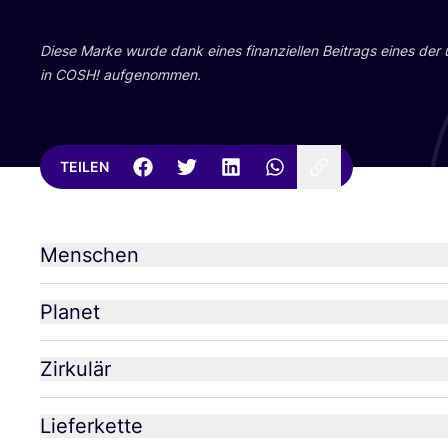
Die­se Mar­ke wur­de dank eines finan­zi­el­len Bei­trags eines der
in
COSH
! aufgenommen.
TEILEN
Menschen
Planet
Zirkulär
Lieferkette