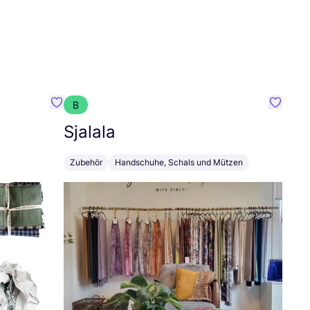
B
Favorit Merchant & Mills
Favorit 
Sjalala
Zubehör
Handschuhe, Schals und Mützen