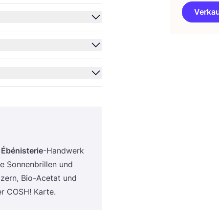
Verkau
s
Ébé­nis­te­rie
-Hand­werk
se Son­nen­bril­len und
Höl­zern, Bio-Ace­tat und
der
COSH
! Karte.