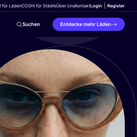
 für Läden
COSH! für Städte
Über Uns
Kontakt
Login
Register
Suchen
Entdecke mehr Läden