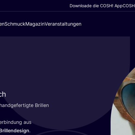
Downloade die COSH! App
COSH!
en
Schmuck
Magazin
Veranstaltungen
ch
nd­ge­fer­tig­te Bril­len
Ver­bin­dung aus
Bril­len­de­sign
.