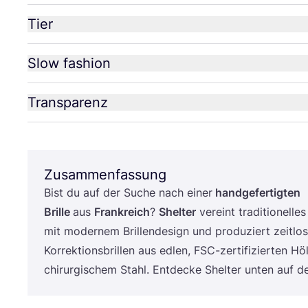
Tier
Slow fashion
Transparenz
Zusammenfassung
Bist du auf der Suche nach einer
hand­ge­fer­tig­ten
Bril­le
aus
Frank­reich
?
Shel­ter
ver­eint tra­di­tio­nel­le
mit moder­nem Bril­len­de­sign und pro­du­ziert zeit­lo­
Kor­rek­ti­ons­bril­len aus edlen, FSC-zer­ti­fi­zier­ten 
chir­ur­gi­schem Stahl. Ent­de­cke Shel­ter unten auf 