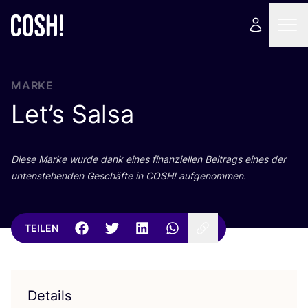
MARKE
Let’s Salsa
Die­se Mar­ke wur­de dank eines finan­zi­el­len Bei­trags eines der
unten­ste­hen­den Geschäf­te in
COSH
! aufgenommen.
TEILEN
Details