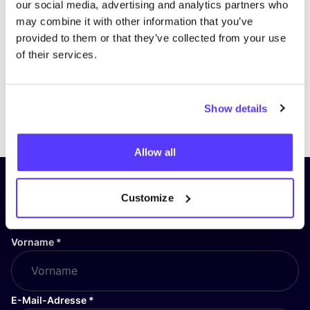
our social media, advertising and analytics partners who
may combine it with other information that you’ve
provided to them or that they’ve collected from your use
of their services.
Show details
Previous
Next
Allow all
Abonniere unseren Newsletter
Customize
und bleibe auf dem Laufenden!
Vorname
*
E-Mail-Adresse
*