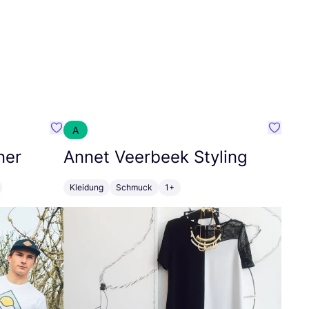
A
Favorit SEC Surf Every Corner
Favorit
ner
Annet Veerbeek Styling
Kleidung
Schmuck
1+