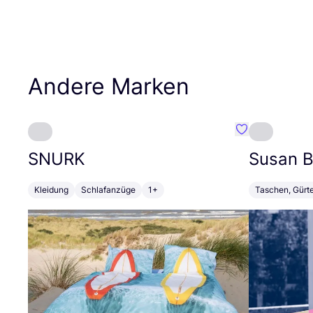
Andere Marken
Favorit SNURK
SNURK
Susan Bi
Kleidung
Schlafanzüge
1+
Taschen, Gürt