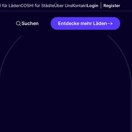
 für Läden
COSH! für Städte
Über Uns
Kontakt
Login
Register
Suchen
Entdecke mehr Läden