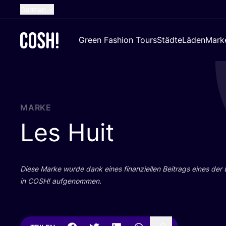
German
English
Green Fashion Tours
Städte
Läden
Mark
Dutch
French
Spanish
Croatian
MARKE
Les Huit
Die­se Mar­ke wur­de dank eines finan­zi­el­len Bei­trags eines der
in
COSH
! aufgenommen.