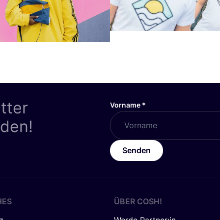
tter
Vorname
*
nden!
Senden
HES
ÜBER
COSH
!
z
Werde Partner:in