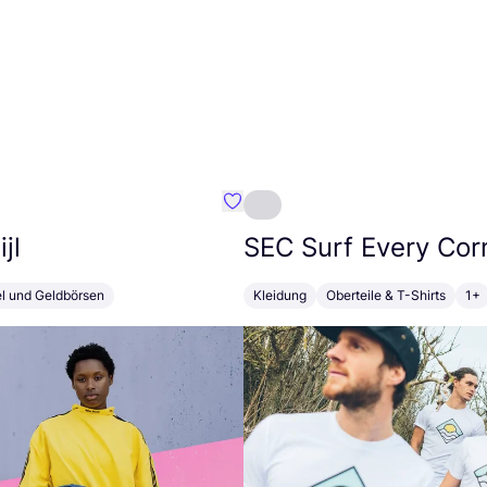
Favorit Susan Bijl
jl
SEC
Surf Every Cor
el und Geldbörsen
Kleidung
Oberteile & T-Shirts
1+