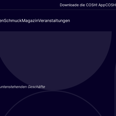
Downloade die COSH! App
COSH!
en
Schmuck
Magazin
Veranstaltungen
 unten­ste­hen­den Geschäf­te